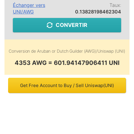
Échanger vers
Taux:
UNI
/
AWG
0.13828198462304
CONVERTIR
Conversion de
Aruban or Dutch Guilder (AWG)
/
Uniswap (UNI)
4353 AWG = 601.94147906411 UNI
Get Free Account to Buy / Sell Uniswap(UNI)