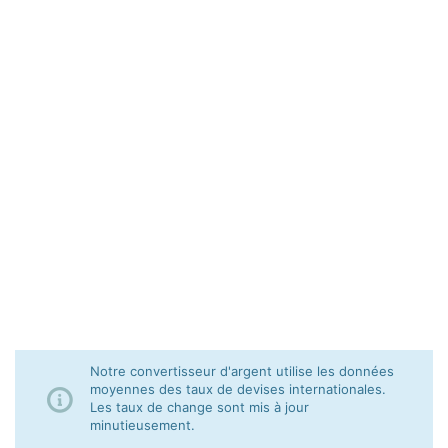
Notre convertisseur d'argent utilise les données
moyennes des taux de devises internationales.
Les taux de change sont mis à jour
minutieusement.