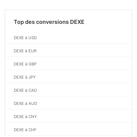
Top des conversions DEXE
DEXE à USD
DEXE à EUR
DEXE à GBP
DEXE à JPY
DEXE à CAD
DEXE à AUD
DEXE à CNY
DEXE à CHF