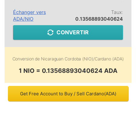
Échanger vers
Taux:
ADA
/
NIO
0.13568893040624
CONVERTIR
Conversion de
Nicaraguan Cordoba (NIO)
/
Cardano (ADA)
1 NIO = 0.13568893040624 ADA
Get Free Account to Buy / Sell Cardano(ADA)