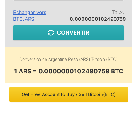
Échanger vers
Taux:
BTC
/
ARS
0.0000000102490759
CONVERTIR
Conversion de
Argentine Peso (ARS)
/
Bitcoin (BTC)
1 ARS = 0.0000000102490759 BTC
Get Free Account to Buy / Sell Bitcoin(BTC)