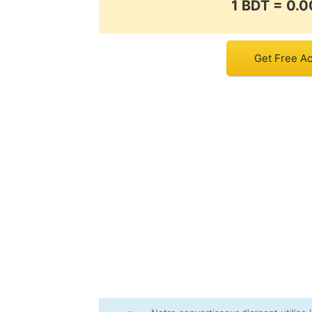
1 BDT = 0
Get Free Ac