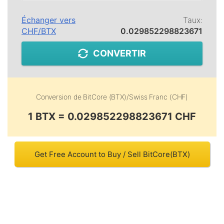
Échanger vers
Taux:
CHF
/
BTX
0.029852298823671
CONVERTIR
Conversion de
BitCore (BTX)
/
Swiss Franc (CHF)
1 BTX = 0.029852298823671 CHF
Get Free Account to Buy / Sell BitCore(BTX)