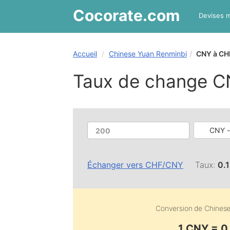
Cocorate
.com
Devises 
Accueil
Chinese Yuan Renminbi
CNY à CH
Taux de change C
CNY -
Échanger vers
CHF
/
CNY
Taux:
0.
Conversion de
Chinese
1 CNY = 