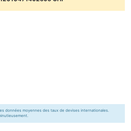
e les données moyennes des taux de devises internationales.
minutieusement.