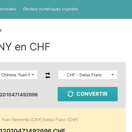
mondiales
Devises numériques cryptées
F
NY en CHF
 Chinese Yuan Renminbi
CHF - Swiss Franc
CONVERTIR
12010471492696
 Yuan Renminbi (CNY)
/
Swiss Franc (CHF)
0.12010471492696 CHF