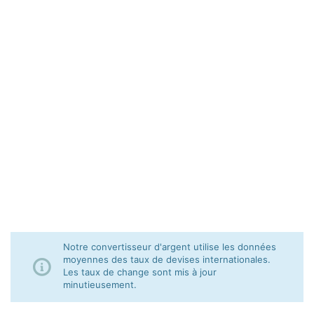
Notre convertisseur d'argent utilise les données
moyennes des taux de devises internationales.
Les taux de change sont mis à jour
minutieusement.