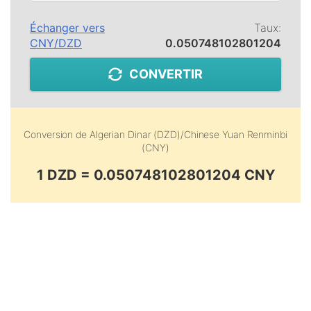
Échanger vers
Taux:
CNY
/
DZD
0.050748102801204
CONVERTIR
Conversion de
Algerian Dinar (DZD)
/
Chinese Yuan Renminbi
(CNY)
1 DZD = 0.050748102801204 CNY