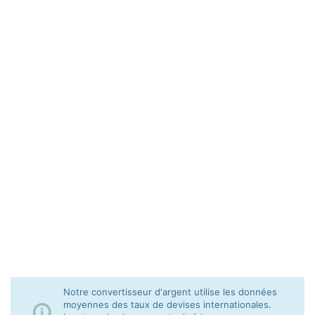
Notre convertisseur d'argent utilise les données
moyennes des taux de devises internationales.