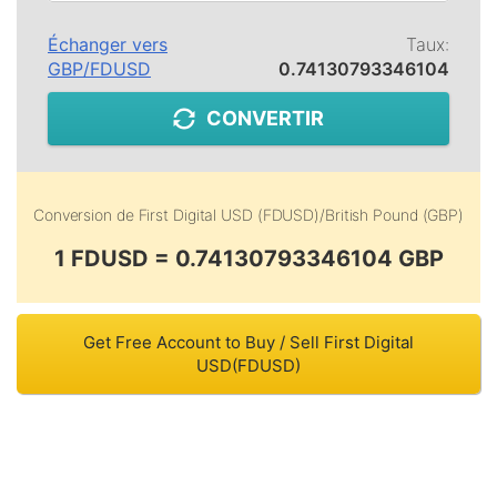
Échanger vers
Taux:
GBP
/
FDUSD
0.74130793346104
CONVERTIR
Conversion de
First Digital USD (FDUSD)
/
British Pound (GBP)
1 FDUSD = 0.74130793346104 GBP
Get Free Account to Buy / Sell First Digital
USD(FDUSD)