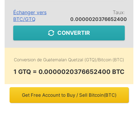
Échanger vers
Taux:
BTC
/
GTQ
0.0000020376652400
CONVERTIR
Conversion de
Guatemalan Quetzal (GTQ)
/
Bitcoin (BTC)
1 GTQ = 0.0000020376652400 BTC
Get Free Account to Buy / Sell Bitcoin(BTC)