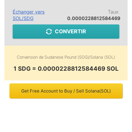
Échanger vers
Taux:
SOL
/
SDG
0.0000228812584469
CONVERTIR
Conversion de
Sudanese Pound (SDG)
/
Solana (SOL)
1 SDG = 0.0000228812584469 SOL
Get Free Account to Buy / Sell Solana(SOL)