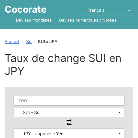
Cocorate
Français
Devises mondiales
Devises numériques cryptées
Accueil
Sui
SUI à JPY
Taux de change SUI en
JPY
SUI - Sui
JPY - Japanese Yen