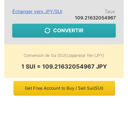
Échanger vers
JPY
/
SUI
Taux:
109.21632054967
CONVERTIR
Conversion de
Sui (SUI)
/
Japanese Yen (JPY)
1 SUI = 109.21632054967 JPY
Get Free Account to Buy / Sell Sui(SUI)