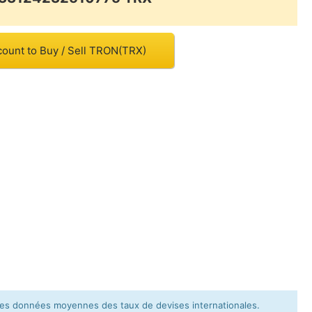
count to Buy / Sell TRON(TRX)
e les données moyennes des taux de devises internationales.