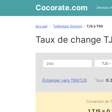
Cocorate
.com
Devises 
Accueil
Tajikistani Somoni
TJS à TRX
Taux de change T
TJS - 
Échanger vers
TRX
/
TJS
Taux:
0.
Conversion de
T
1 TJS = 