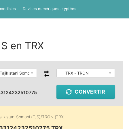
mondiales
Devises numériques cryptées
JS en TRX
Tajikistani Somoni
TRX - TRON
CONVERTIR
33124232510775
ajikistani Somoni (TJS)
/
TRON (TRX)
0.33124232510775 TRX