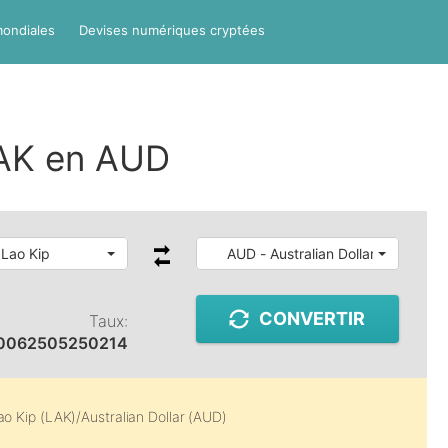
mondiales
Devises numériques cryptées
AK en AUD
 Lao Kip
AUD - Australian Dollar
CONVERTIR
Taux:
0062505250214
ao Kip (LAK)
/
Australian Dollar (AUD)