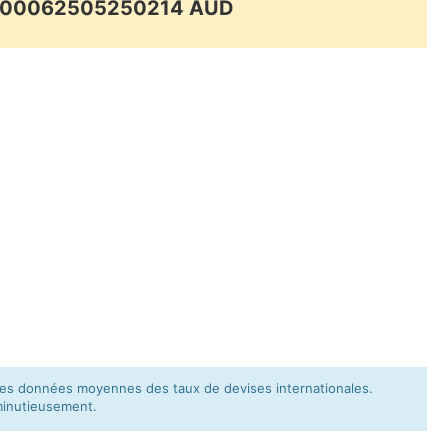
.000062505250214 AUD
e les données moyennes des taux de devises internationales.
minutieusement.