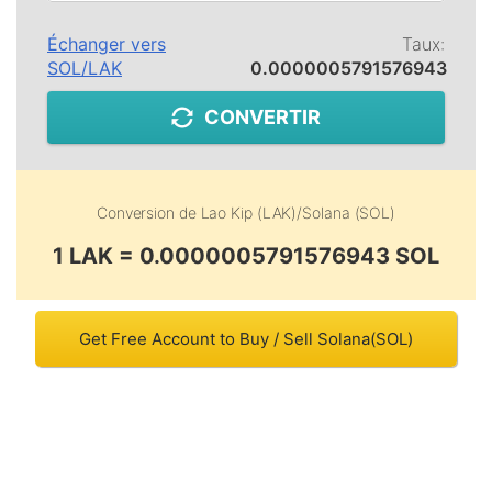
Échanger vers
Taux:
SOL
/
LAK
0.0000005791576943
CONVERTIR
Conversion de
Lao Kip (LAK)
/
Solana (SOL)
1 LAK = 0.0000005791576943 SOL
Get Free Account to Buy / Sell Solana(SOL)